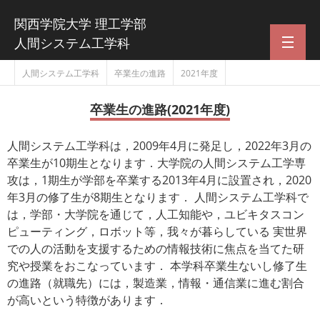
関西学院大学 理工学部
人間システム工学科
人間システム工学科
卒業生の進路
2021年度
学科トップ
コンセプト
卒業生の進路(2021年度)
研究領域
人間システム工学科は，2009年4月に発足し，2022年3月の
卒業生が10期生となります．大学院の人間システム工学専
人間 × デザイン
攻は，1期生が学部を卒業する2013年4月に設置され，2020
年3月の修了生が8期生となります． 人間システム工学科で
人間 × AI
は，学部・大学院を通じて，人工知能や，ユビキタスコン
ピューティング，ロボット等，我々が暮らしている 実世界
人間 × ロボット
での人の活動を支援するための情報技術に焦点を当てた研
究や授業をおこなっています． 本学科卒業生ないし修了生
教員紹介
の進路（就職先）には，製造業，情報・通信業に進む割合
が高いという特徴があります．
カリキュラム