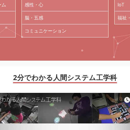
ーム
感性・心
IoT
脳・五感
福祉
コミュニケーション
2分でわかる人間システム工学科