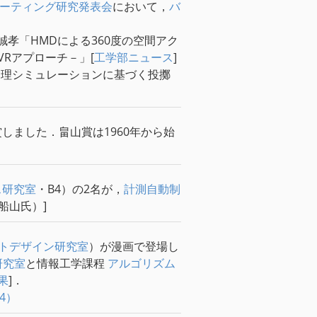
ューティング研究発表会
において，
バ
誠孝「HMDによる360度の空間アク
Rアプローチ－」[
工学部ニュース
]
物理シミュレーションに基づく投擲
しました．畠山賞は1960年から始
ス研究室
・B4）の2名が，
計測自動制
船山氏）]
トデザイン研究室
）が漫画で登場し
研究室
と情報工学課程
アルゴリズム
果
]．
4）