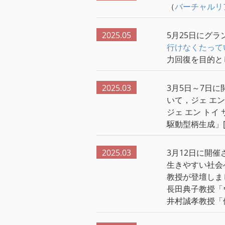
（
バーチャルリ
2025.05
5月25日にグ
行けなくたって
力回復を目的と
2025.03
3月5日～7日に
いて，ジェ エン
ジェ エン トイ 
駆動型柄生成」
2025.03
3月12日に開
生きやすい社会
教授が登壇しま
長田典子教授「
井村誠孝教授「