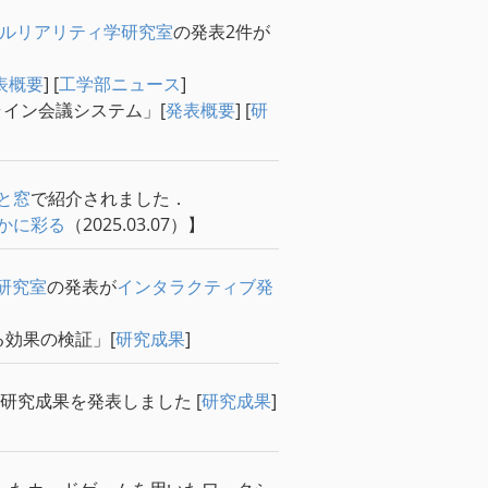
ルリアリティ学研究室
の発表2件が
表概要
] [
工学部ニュース
]
イン会議システム」[
発表概要
] [
研
と窓
で紹介されました．
かに彩る
（2025.03.07）】
研究室
の発表が
インタラクティブ発
効果の検証」[
研究成果
]
研究成果を発表しました [
研究成果
]