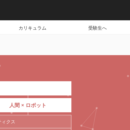
カリキュラム
受験生へ
人間 × ロボット
ティクス