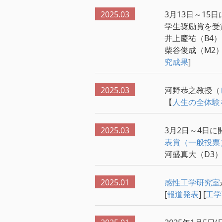
2025.03
3月13日～15
学生奨励賞を受
井上慶祐（B4
柴谷俊成（M2
究成果
]
2025.03
河野恭之教授（
【
人生の全体験
2025.03
3月2日～4日に
表賞（一般投票
河盛真大（D3
2025.01
感性工学研究室
[
報道発表
] [
工学