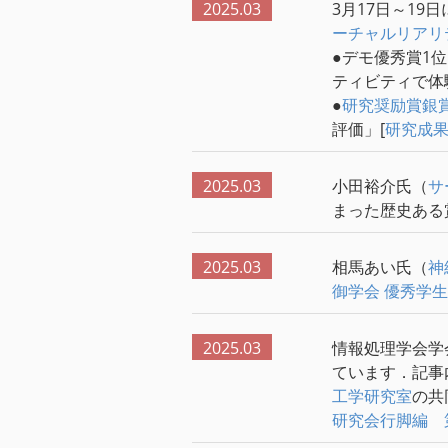
2025.03
3月17日～19
ーチャルリアリ
●デモ優秀賞1
ティビティで体
●
研究奨励賞銀
評価」[
研究成
2025.03
小田裕介氏（
サ
まった歴史ある
2025.03
相馬あい氏（
神
御学会
優秀学生
2025.03
情報処理学会学
ています．記事
工学研究室
の共
研究会行脚編 第6