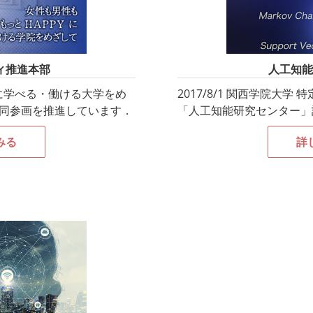
ィ推進本部
人工知能
 に学べる・働ける大学をめ
2017/8/1 関西学院大
同参画を推進しています．
「人工知能研究センター」
みる
詳