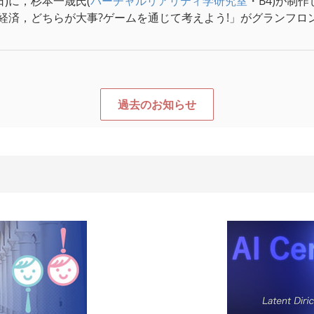
(日)に，杉本一晟氏(
バーチャルリアリティ学研究室
・B4)が制
経済，どちらが大事?ゲームを通じて考えよう!」がグランフロ
過去のお知らせ