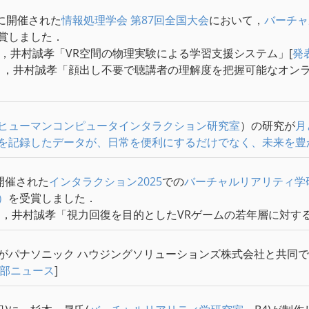
日に開催された
情報処理学会 第87回全国大会
において，
バーチャ
賞しました．
），井村誠孝「VR空間の物理実験による学習支援システム」[
発
），井村誠孝「顔出し不要で聴講者の理解度を把握可能なオンラ
ヒューマンコンピュータインタラクション研究室
）の研究が
月
を記録したデータが、日常を便利にするだけでなく、未来を豊
開催された
インタラクション2025
での
バーチャルリアリティ学
）
を受賞しました．
），井村誠孝「視力回復を目的としたVRゲームの若年層に対する
がパナソニック ハウジングソリューションズ株式会社と共同で
部ニュース
]