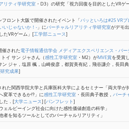
アリティ学研究室
・D3）の研究「視力回復を目的としたVRゲ
ランフロント大阪で開催されたイベント「
パッといろは#25 VR
いいじゃないか！-
」に
バーチャルリアリティ学研究室
がデモ出
したVRゲーム」[
工学部ニュース
]
開催された
電子情報通信学会
メディアエクスペリエンス・バー
 トイ サン ジャさん（
感性工学研究室
・M2）が
MVE賞
を受賞
サン ジャ，塩原 楓，山崎俊彦，都賀美有紀，飛谷謙介，長田典子「Sta
[
研究成果
]
催された関西学院大学と兵庫医科大学によるセミナー「両大学が
へ変革できるか⁉」に
感性工学研究室
・長田典子教授，
バーチ
した．[
大学ニュース
] [
パンフレット
]
ウェルビーイング社会に向けた感性価値創造の科学」
他者を知るツールとしてのバーチャルリアリティ」