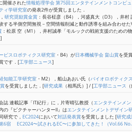
日に開催された
情報処理学会
第75回エンタテインメントコンピ
ティ学研究室
の発表2件が受賞しました．
位，
研究奨励賞金賞
：長谷柾彦（B4），河盛真大（D3），井村 
験する半側空間無視－空間情報削減と動作誘導を組み合わせたV
賞
：松原 空（M1），井村誠孝「モルックの戦術支援のための
果
]
ービスロボティクス研究室
・B4）が
日本機械学会
畠山賞
を受賞
賞です．[
工学部ニュース
]
経知能工学研究室
・M2），船山あおい氏（
バイオロボティク
賞
を受賞しました．[
研究成果
（相馬氏）] / [
工学部ニュース
（
会誌 連載記事「IT紀行」に，片寄晴弘教授（
エンタテインメン
内の『ピクチャーハンターII』は
エンタテインメントデザイン
同研究で，
EC2024
において
対話発表賞
を受賞しました [
研究成
宿 EC2024〜試されるEC〜に参加してきた！（Vol.66 No.